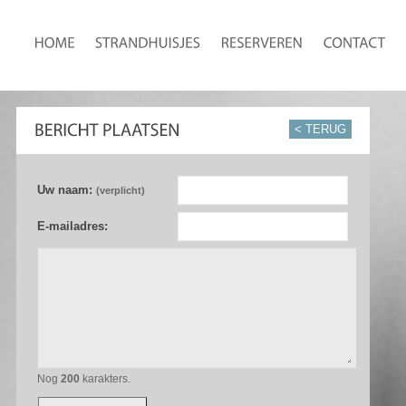
< TERUG
Uw naam:
(verplicht)
E-mailadres:
Nog
200
karakters.