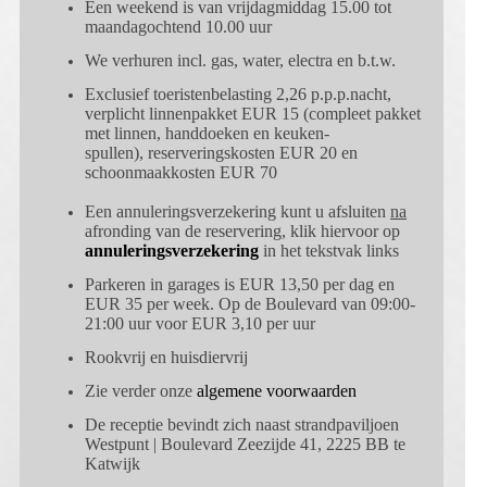
Een weekend is van vrijdagmiddag 15.00 tot
maandagochtend 10.00 uur
We verhuren incl. gas, water, electra en b.t.w.
Exclusief toeristenbelasting 2,26 p.p.p.nacht,
verplicht linnenpakket EUR
15 (compleet pakket
met linnen, handdoeken en keuken-
spullen), reserveringskosten EUR
20 en
schoonmaakkosten EUR 70
Een annuleringsverzekering kunt u afsluiten
na
afronding van de reservering, klik hiervoor op
annuleringsverzekering
in het tekstvak links
Parkeren in garages is EUR
13,50 per dag en
EUR
35 per week.
Op de Boulevard van 09:00-
21:00 uur voor EUR
3,10 per uur
Rookvrij en huisdiervrij
Zie verder onze
algemene voorwaarden
De receptie bevindt zich naast strandpaviljoen
Westpunt |
Boulevard Zeezijde 41, 2225 BB te
Katwijk