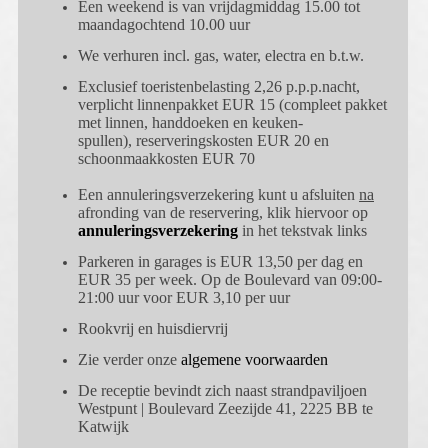
Een weekend is van vrijdagmiddag 15.00 tot
maandagochtend 10.00 uur
We verhuren incl. gas, water, electra en b.t.w.
Exclusief toeristenbelasting 2,26 p.p.p.nacht,
verplicht linnenpakket EUR
15 (compleet pakket
met linnen, handdoeken en keuken-
spullen), reserveringskosten EUR
20 en
schoonmaakkosten EUR 70
Een annuleringsverzekering kunt u afsluiten
na
afronding van de reservering, klik hiervoor op
annuleringsverzekering
in het tekstvak links
Parkeren in garages is EUR
13,50 per dag en
EUR
35 per week.
Op de Boulevard van 09:00-
21:00 uur voor EUR
3,10 per uur
Rookvrij en huisdiervrij
Zie verder onze
algemene voorwaarden
De receptie bevindt zich naast strandpaviljoen
Westpunt |
Boulevard Zeezijde 41, 2225 BB te
Katwijk