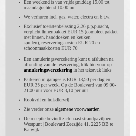
Een weekend is van vrijdagmiddag 15.00 tot
maandagochtend 10.00 uur
We verhuren incl. gas, water, electra en b.t.w.
Exclusief toeristenbelasting 2,26 p.p.p.nacht,
verplicht linnenpakket EUR
15 (compleet pakket
met linnen, handdoeken en keuken-
spullen), reserveringskosten EUR
20 en
schoonmaakkosten EUR 70
Een annuleringsverzekering kunt u afsluiten
na
afronding van de reservering, klik hiervoor op
annuleringsverzekering
in het tekstvak links
Parkeren in garages is EUR
13,50 per dag en
EUR
35 per week.
Op de Boulevard van 09:00-
21:00 uur voor EUR
3,10 per uur
Rookvrij en huisdiervrij
Zie verder onze
algemene voorwaarden
De receptie bevindt zich naast strandpaviljoen
Westpunt |
Boulevard Zeezijde 41, 2225 BB te
Katwijk