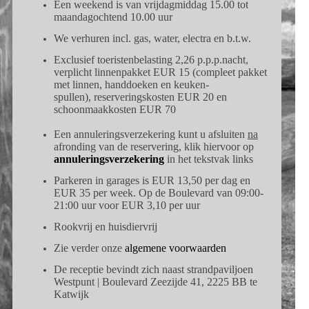
Een weekend is van vrijdagmiddag 15.00 tot
maandagochtend 10.00 uur
We verhuren incl. gas, water, electra en b.t.w.
Exclusief toeristenbelasting 2,26 p.p.p.nacht,
verplicht linnenpakket EUR
15 (compleet pakket
met linnen, handdoeken en keuken-
spullen), reserveringskosten EUR
20 en
schoonmaakkosten EUR 70
Een annuleringsverzekering kunt u afsluiten
na
afronding van de reservering, klik hiervoor op
annuleringsverzekering
in het tekstvak links
Parkeren in garages is EUR
13,50 per dag en
EUR
35 per week.
Op de Boulevard van 09:00-
21:00 uur voor EUR
3,10 per uur
Rookvrij en huisdiervrij
Zie verder onze
algemene voorwaarden
De receptie bevindt zich naast strandpaviljoen
Westpunt |
Boulevard Zeezijde 41, 2225 BB te
Katwijk